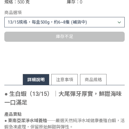
規格：500 克
庫存：0
商品選項
庫存不足
詳細說明
注意事項
商品規格
● 生白蝦（13/15）｜大尾彈牙厚實，鮮甜海味
一口滿足
產品賣點
●
東南亞潔淨水域養殖
──嚴選天然純淨水域健康養殖白蝦，活
蝦急凍處理，保留原始鮮甜與彈性。