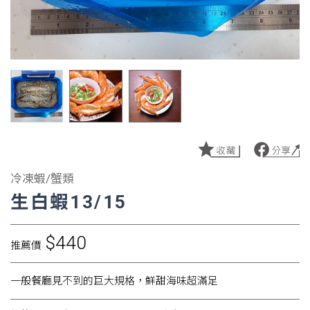
冷凍蝦/蟹類
生白蝦13/15
$440
推薦價
一般餐廳見不到的巨大規格，鮮甜海味超滿足