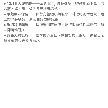
●
13/15 大尾規格
──每盒 500g 約 6–8 隻，蝦體飽滿肥厚，適
合煎、烤、煮、蒸等多元料理方式。
●
原殼原味保留
──保留完整蝦殼與蝦頭，料理時更添香氣；適
合製作蒜味蝦、清蒸白蝦或鮮蝦湯。
●
急速冷凍鎖鮮
──捕撈後即時急凍，維持蝦肉彈性與鮮度，解
凍即可料理。
●
營養天然低脂
──富含優質蛋白、礦物質與低脂肪，適合日常
餐桌或高蛋白飲食需求。